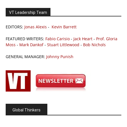
VT Leadership Team
EDITORS:
Jonas Alexis
-
Kevin Barrett
FEATURED WRITERS:
Fabio Carisio
-
Jack Heart
-
Prof. Gloria
Moss
-
Mark Dankof
-
Stuart Littlewood
-
Bob Nichols
GENERAL MANAGER:
Johnny Punish
Global Thinkers