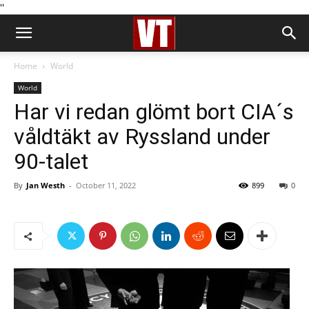
''
Home
World
World
Har vi redan glömt bort CIA´s
våldtäkt av Ryssland under
90-talet
By
Jan Westh
-
October 11, 2022
899
0