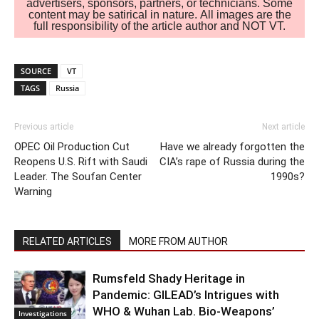
advertisers, sponsors, partners, or technicians. Some
content may be satirical in nature. All images are the
full responsibility of the article author and NOT VT.
SOURCE
VT
TAGS
Russia
Previous article
Next article
OPEC Oil Production Cut
Have we already forgotten the
Reopens U.S. Rift with Saudi
CIA’s rape of Russia during the
Leader. The Soufan Center
1990s?
Warning
RELATED ARTICLES
MORE FROM AUTHOR
Rumsfeld Shady Heritage in
Pandemic: GILEAD’s Intrigues with
WHO & Wuhan Lab. Bio-Weapons’
Investigations