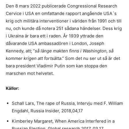
Den 8 mars 2022 publicerade Congressional Research
Cervice i USA en omfattande rapport angående USA´s
krig och militära interventioner i världen från 1991 och till
nu, och kunde då notera 251 sådana händelser. Dess krig
i Ukraina är bara ett i raden. År 1939 yttrade den
dåvarande USA ambassadören i London, Joseph
Kennedy, att; ”
så länge makten finns i Washington, så
kommer
krigen att fortsä
tta
.” Som det nu ser ut så är det
bara president Vladimir Putin som kan stoppa den
marschen mot helvetet.
Kä
llor:
Schall Lars, The rape of Russia, Intervju med F. William
Engdahl, Russia Insider, 2018,04,17
Kimberley Margaret, When America Interfered in a
Russian Election, Global research 2017, 03,17