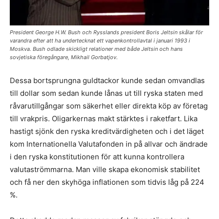
President George H.W. Bush och Rysslands president Boris Jeltsin skålar för
varandra efter att ha undertecknat ett vapenkontrollavtal i januari 1993 i
Moskva. Bush odlade skickligt relationer med både Jeltsin och hans
sovjetiska föregångare, Mikhail Gorbatjov.
Dessa bortsprungna guldtackor kunde sedan omvandlas
till dollar som sedan kunde lånas ut till ryska staten med
råvarutillgångar som säkerhet eller direkta köp av företag
till vrakpris. Oligarkernas makt stärktes i raketfart. Lika
hastigt sjönk den ryska kreditvärdigheten och i det läget
kom Internationella Valutafonden in på allvar och ändrade
i den ryska konstitutionen för att kunna kontrollera
valutaströmmarna. Man ville skapa ekonomisk stabilitet
och få ner den skyhöga inflationen som tidvis låg på 224
%.