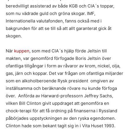
beredvilligt assisterad av både KGB och CIA´s toppar,
som nu vädrade guld och gröna skogar. IMF,
Internationella valutafonden, fanns också med i
bakgrunden för att se till så att allt garanterat gick åt
skogen.
När
kuppen
, som med CIA´s hjälp förde Jeltsin till
makten, var genomförd förfogade Boris Jeltsin över
ofantliga tillgångar i form av råvaror av krom, nickel, olja,
gas, järn och koppar. Det var frågan om ofantliga miljarder
som en alkoholberoende Rysk president omgiven av
inställsamma och beräknande rövare nu kunde förfoga
över. Anförda av Harward-professorn Jeffrey Sachs,
vilken Bill Clinton givit uppdraget att genomföra en
chock-terapi för att få ordning på finanserna i Ryssland
påbörjades uppstyckningen av den ryska egendomen.
Clinton hade som bekant tagit sig in i Vita Huset 1993.