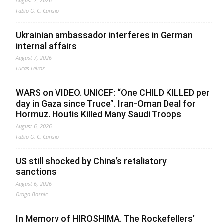
August 7, 2026
Fabio G. C. Carisio
Ukrainian ambassador interferes in German
internal affairs
August 7, 2026
Lucas Leiroz
WARS on VIDEO. UNICEF: “One CHILD KILLED per
day in Gaza since Truce”. Iran-Oman Deal for
Hormuz. Houtis Killed Many Saudi Troops
August 6, 2026
Fabio G. C. Carisio
US still shocked by China’s retaliatory
sanctions
August 6, 2026
Drago Bosnic
In Memory of HIROSHIMA. The Rockefellers’