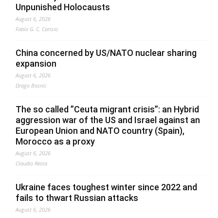
Unpunished Holocausts
August 6, 2026
Fabio G. C. Carisio
China concerned by US/NATO nuclear sharing
expansion
August 6, 2026
Drago Bosnic
The so called ”Ceuta migrant crisis”: an Hybrid
aggression war of the US and Israel against an
European Union and NATO country (Spain),
Morocco as a proxy
August 6, 2026
Claudio Resta
Ukraine faces toughest winter since 2022 and
fails to thwart Russian attacks
August 6, 2026