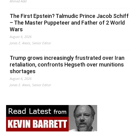
Ahmed Adel
The First Epstein? Talmudic Prince Jacob Schiff
– The Master Puppeteer and Father of 2 World
Wars
August 6, 2026
Jonas E. Alexis, Senior Editor
Trump grows increasingly frustrated over Iran
retaliation, confronts Hegseth over munitions
shortages
August 6, 2026
Jonas E. Alexis, Senior Editor