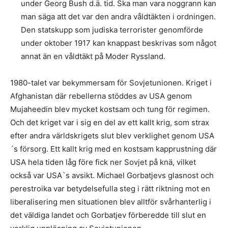
under Georg Bush d.ä. tid. Ska man vara noggrann kan
man säga att det var den andra våldtäkten i ordningen.
Den statskupp som judiska terrorister genomförde
under oktober 1917 kan knappast beskrivas som något
annat än en våldtäkt på Moder Ryssland.
1980-talet var bekymmersam för Sovjetunionen. Kriget i
Afghanistan där rebellerna stöddes av USA genom
Mujaheedin blev mycket kostsam och tung för regimen.
Och det kriget var i sig en del av ett kallt krig, som strax
efter andra världskrigets slut blev verklighet genom USA
´s försorg. Ett kallt krig med en kostsam kapprustning där
USA hela tiden låg före fick ner Sovjet på knä, vilket
också var USA`s avsikt. Michael Gorbatjevs glasnost och
perestroika var betydelsefulla steg i rätt riktning mot en
liberalisering men situationen blev alltför svårhanterlig i
det väldiga landet och Gorbatjev förberedde till slut en