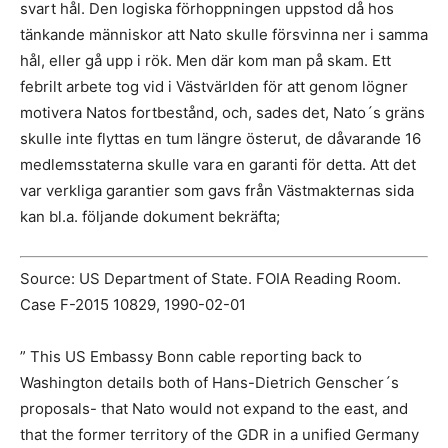
svart hål. Den logiska förhoppningen uppstod då hos
tänkande människor att Nato skulle försvinna ner i samma
hål, eller gå upp i rök. Men där kom man på skam. Ett
febrilt arbete tog vid i Västvärlden för att genom lögner
motivera Natos fortbestånd, och, sades det, Nato´s gräns
skulle inte flyttas en tum längre österut, de dåvarande 16
medlemsstaterna skulle vara en garanti för detta. Att det
var verkliga garantier som gavs från Västmakternas sida
kan bl.a. följande dokument bekräfta;
Source: US Department of State. FOIA Reading Room.
Case F-2015 10829, 1990-02-01
” This US Embassy Bonn cable reporting back to
Washington details both of Hans-Dietrich Genscher´s
proposals- that Nato would not expand to the east, and
that the former territory of the GDR in a unified Germany