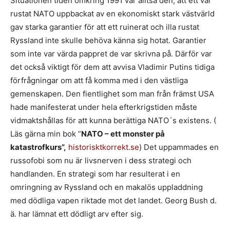
Situationen tiden omkring 1991 var alltså den, att ett väl
rustat NATO uppbackat av en ekonomiskt stark västvärld
gav starka garantier för att ett ruinerat och illa rustat
Ryssland inte skulle behöva känna sig hotat. Garantier
som inte var värda pappret de var skrivna på. Därför var
det också viktigt för dem att avvisa Vladimir Putins tidiga
förfrågningar om att få komma med i den västliga
gemenskapen. Den fientlighet som man från främst USA
hade manifesterat under hela efterkrigstiden måste
vidmaktshållas för att kunna berättiga NATO´s existens. (
Läs gärna min bok ”
NATO
– ett monster p
å
katastrofkurs
”,
historisktkorrekt.se
) Det uppammades en
russofobi som nu är livsnerven i dess strategi och
handlanden. En strategi som har resulterat i en
omringning av Ryssland och en makalös uppladdning
med dödliga vapen riktade mot det landet. Georg Bush d.
ä. har lämnat ett dödligt arv efter sig.