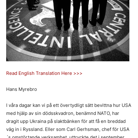
Read English Translation Here >>>
Hans Myrebro
I våra dagar kan vi på ett övertydligt sätt bevittna hur USA
med hjälp av sin dödsskvadron, benämnd NATO, har
dragit upp Ukraina på slaktbänken för att få en breddad
väg in i Ryssland. Eller som Carl Gerhsman, chef för USA
´s omstörtande verksamhet, uttryckte det i september