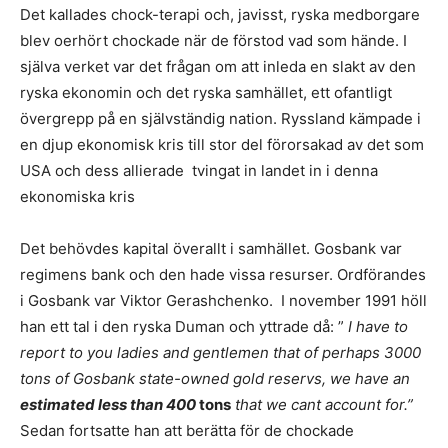
Det kallades chock-terapi och, javisst, ryska medborgare
blev oerhört chockade när de förstod vad som hände. I
själva verket var det frågan om att inleda en slakt av den
ryska ekonomin och det ryska samhället, ett ofantligt
övergrepp på en självständig nation. Ryssland kämpade i
en djup ekonomisk kris till stor del förorsakad av det som
USA och dess allierade tvingat in landet in i denna
ekonomiska kris
Det behövdes kapital överallt i samhället. Gosbank var
regimens bank och den hade vissa resurser. Ordförandes
i Gosbank var Viktor Gerashchenko. I november 1991 höll
han ett tal i den ryska Duman och yttrade då: ”
I have to
report to you ladies and gentlemen that of perhaps 3000
tons of Gosbank state-owned gold reservs, we have an
estimated less than 400
tons
that we cant account for.
”
Sedan fortsatte han att berätta för de chockade