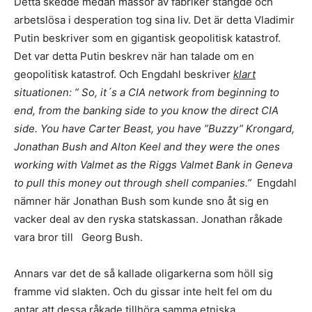
Detta skedde medan massor av fabriker stängde och
arbetslösa i desperation tog sina liv. Det är detta Vladimir
Putin beskriver som en gigantisk geopolitisk katastrof.
Det var detta Putin beskrev när han talade om en
geopolitisk katastrof. Och Engdahl beskriver
klart
situationen:
”
So, it
´
s a CIA network from beginning to
end, from the banking side to you know the direct CIA
side. You have Carter Beast, you have
”
Buzzy
”
Krongard,
Jonathan Bush and Alton Keel and they were the ones
working with Valmet as the Riggs Valmet Bank in Geneva
to pull this money out through shell companies.
”
Engdahl
nämner här Jonathan Bush som kunde sno åt sig en
vacker deal av den ryska statskassan. Jonathan råkade
vara bror till Georg Bush.
Annars var det de så kallade oligarkerna som höll sig
framme vid slakten. Och du gissar inte helt fel om du
antar att dessa råkade tillhöra samma etniska