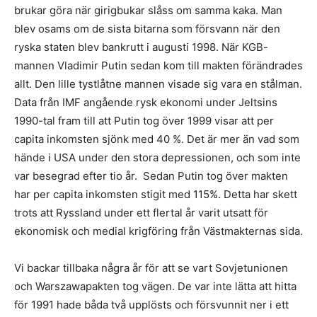
brukar göra när girigbukar slåss om samma kaka. Man
blev osams om de sista bitarna som försvann när den
ryska staten blev bankrutt i augusti 1998. När KGB-
mannen Vladimir Putin sedan kom till makten förändrades
allt. Den lille tystlåtne mannen visade sig vara en stålman.
Data från IMF angående rysk ekonomi under Jeltsins
1990-tal fram till att Putin tog över 1999 visar att per
capita inkomsten sjönk med 40 %. Det är mer än vad som
hände i USA under den stora depressionen, och som inte
var besegrad efter tio år. Sedan Putin tog över makten
har per capita inkomsten stigit med 115%. Detta har skett
trots att Ryssland under ett flertal år varit utsatt för
ekonomisk och medial krigföring från Västmakternas sida.
Vi backar tillbaka några år för att se vart Sovjetunionen
och Warszawapakten tog vägen. De var inte lätta att hitta
för 1991 hade båda två upplösts och försvunnit ner i ett