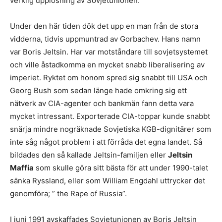
verklig upplösning av Sovjetunionen.
Under den här tiden dök det upp en man från de stora
vidderna, tidvis uppmuntrad av Gorbachev. Hans namn
var Boris Jeltsin. Har var motståndare till sovjetsystemet
och ville åstadkomma en mycket snabb liberalisering av
imperiet. Ryktet om honom spred sig snabbt till USA och
Georg Bush som sedan länge hade omkring sig ett
nätverk av CIA-agenter och bankmän fann detta vara
mycket intressant. Exporterade CIA-toppar kunde snabbt
snärja mindre nogräknade Sovjetiska KGB-dignitärer som
inte såg något problem i att förråda det egna landet. Så
bildades den så kallade Jeltsin-familjen eller
Jeltsin
Maffia
som skulle göra sitt bästa för att under 1990-talet
sänka Ryssland, eller som William Engdahl uttrycker det
genomföra; ” the Rape of Russia”.
I juni 1991 avskaffades Sovjetunionen av Boris Jeltsin