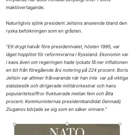
maktövertagande.
Naturligtvis sjönk president Jeltsins anseende bland den
ryska befolkningen som en gråsten.
”Ett drygt halv
år f
öre presidentvalet, hö
sten 1995, var
l
äget hopplö
st f
ör reformivrarna i Ryssland. Ekonomin var
i kaos även om regeringen hade lyckats få ner inflationen
en bit fr
å
n föreg
å
ende
å
rs notering på 224 procent. Boris
Jeltsin var alltmer fr
å
nvarande när han inte var på viktiga
statsbesök och dirigerade militärorkestrar och hans
popularitetssiffror fluktuerade mellan fem och
å
tta
procent.
Kommunisternas presidentkandidat Gennadij
Ziuganov började se sig som en säker vinnare.”